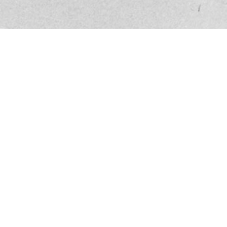
Tonpapier, Rand o. und l. im Knick abgetrennt