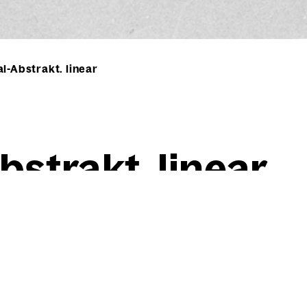
l-Abstrakt. linear
bs­trakt. line­ar
Willi Baumeister
Hori­zon­tal-Abs­trakt. line­ar
1937
Bleistift auf olivfarbigem 