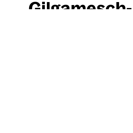
Gil­ga­mesch-I