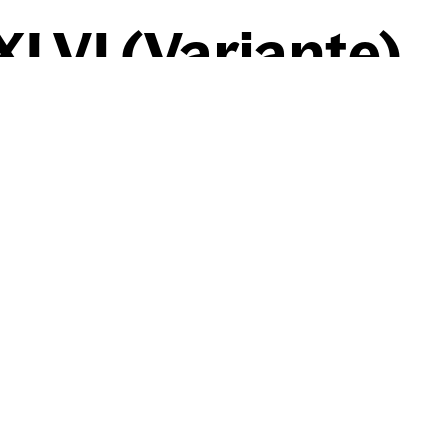
LVI (Vari­an­te)
Willi Baumeister
Gil­ga­mesch XLVI (Vari­an­te)
1943
Kohle, gewischt, Ölkreide in 
chamoisfarbigem, am Rand 
Knick unregelmäßig abget
21,00 cm
×
29,80 cm