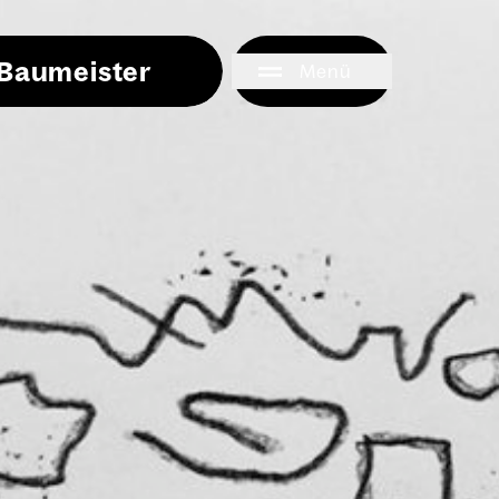
i Baumeister
Menü