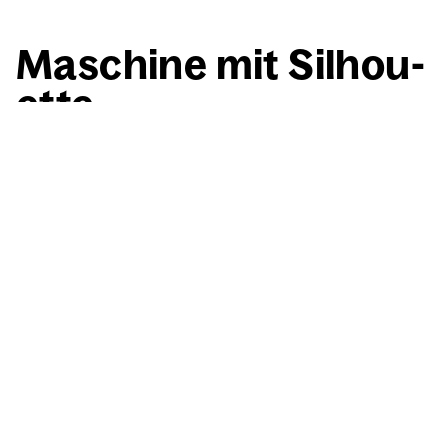
Maschi­ne mit Sil­hou­
et­te