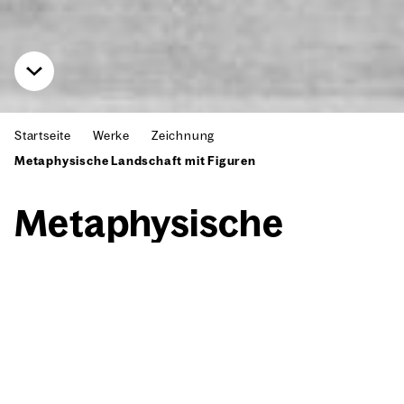
Startseite
Werke
Zeichnung
Metaphysische Landschaft mit Figuren
Meta­phy­si­sche
Land­schaft mit Figu­
ren