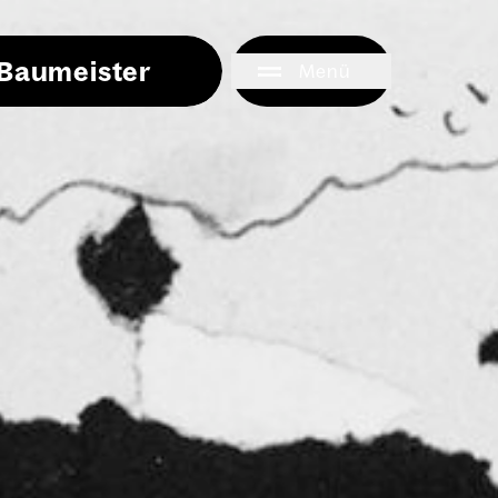
i Baumeister
Menü