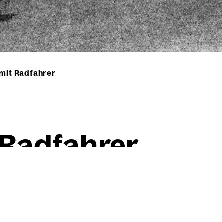
 mit Radfahrer
 Rad­fah­rer
Willi Baumeister
Sport­ler mit Rad­fah­rer