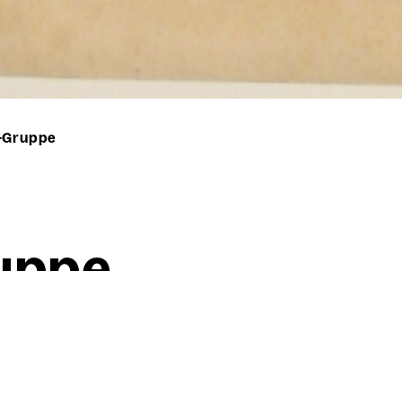
-Gruppe
up­pe
Willi Baumeister
Sprin­ger-Grup­pe