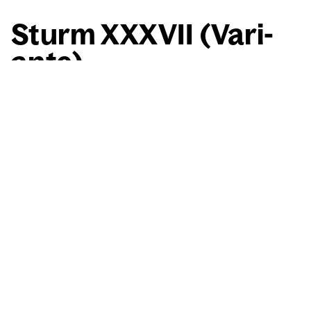
Sturm XXXVII (Vari­
an­te)