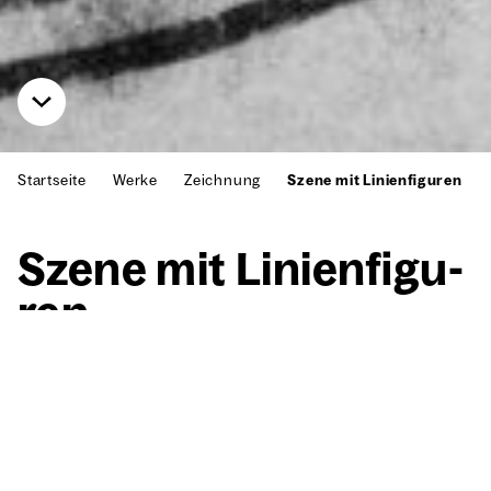
Startseite
Werke
Zeichnung
Szene mit Linienfiguren
Sze­ne mit Lini­en­fi­gu­
ren