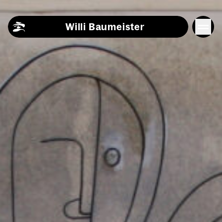
Skip to content
Willi Baumeister