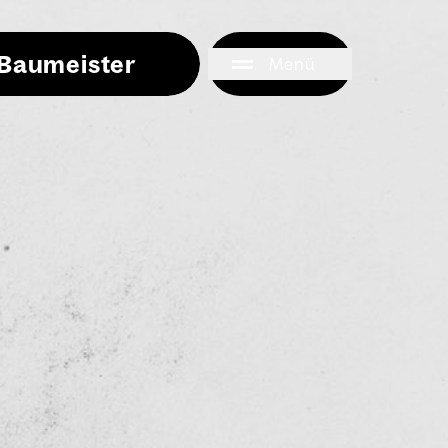
i Baumeister
Menü