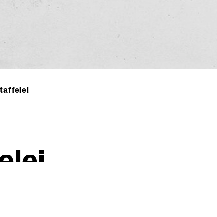
taffelei
­lei