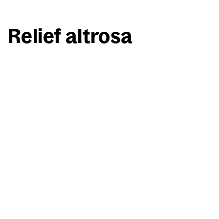
Reli­ef alt­ro­sa