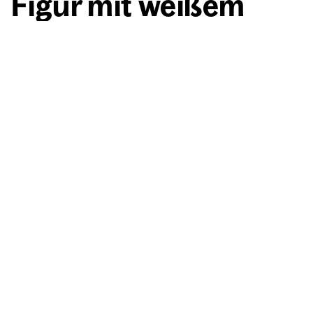
Figur mit wei­ßem
Recht­eck