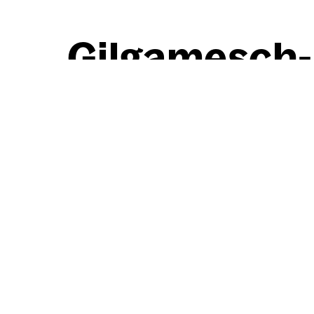
Gil­ga­mesch-I