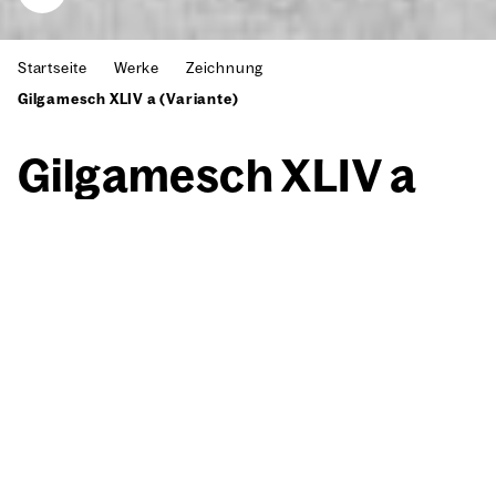
Startseite
Werke
Zeichnung
Gilgamesch XLIV a (Variante)
Gil­ga­mesch XLIV a
(Vari­an­te)