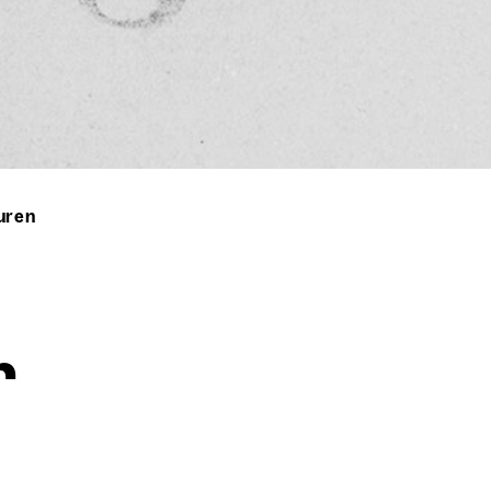
guren
n