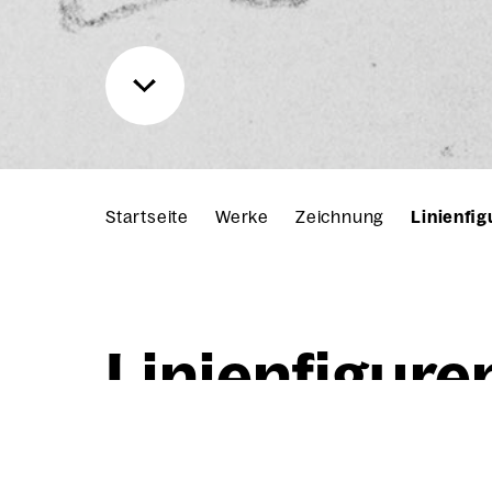
Startseite
Werke
Zeichnung
Linienfi
Lini­en­fi­gu­re