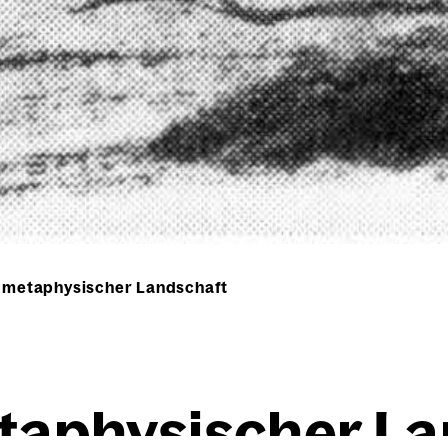
n metaphysischer Landschaft
ta­phy­si­scher L