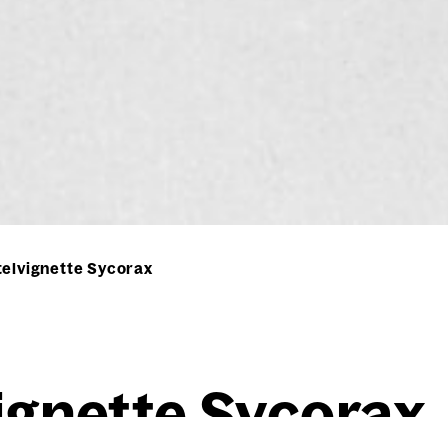
telvignette Sycorax
­gnet­te Syco­rax