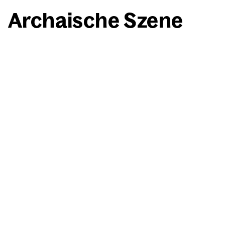
Archai­sche Sze­ne
(Frag­ment)