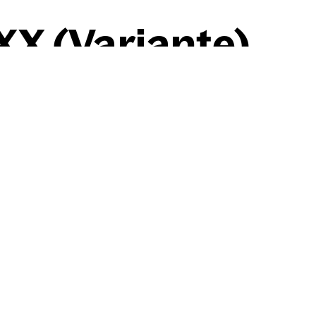
XX (Vari­an­te)
Willi Baumeister
Gil­ga­mesch XX (Vari­an­te)
1946
Kohle, gewischt, radiert, Ö
auf ziegelrotem Ingres-Bütt
24,10 cm
×
33,10 cm
Werkdaten