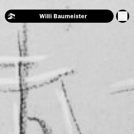
Skip to content
Willi Baumeister