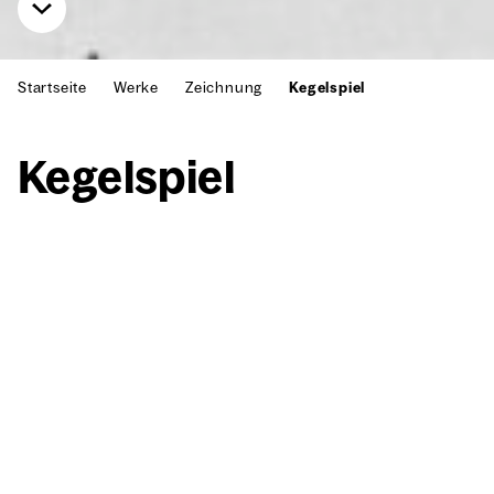
Startseite
Werke
Zeichnung
Kegelspiel
Kegel­spiel